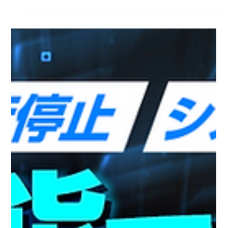
2月24日
イベント
【イベント】2026年3月10日（火）開催、株式会社ナノ
オプト・メディア主催「Security Days Spring 2026
Osaka」に出展・登壇します
株式会社エーアイセキュリティラボは、2026年3月10日（火）に開催
される、株式会社ナノオプト・メディア主催イベント「 Security
Days Spring 2026 Osaka 」に出展・登壇します。 サイバー攻撃が
巧妙化する現代において、Webサイトを安全に提供するためには脆弱
性診断が欠かせません。高度な診断を継続的に実施するためには専門
人材が必要ですが、人手不足で踏み出せないというケースも。 AIと
RPAを活用する「AeyeScan」では診断の設定から巡回・スキャン、
レポート作成までを大幅に自動化できます。ブースでは生成AIを用い
た診断も体感いただけます。ぜひお立ち寄りください。 さらに、リ
アルセミナーにも登壇しますので、ぜひご参加いただければ幸いで
す。皆さまのご来場を、心よりお待ちしております。 ■株式会社エー
アイセキュリティラボの講演について 多くの企業が、複数のWebサ
ービスを抱えながら日々開発を進めている中で「膨大な脆弱性の管理
と対応が追いついていない」という課題に直面しています。ビジネ
ス・開発のスピードを落とさないようにしなが