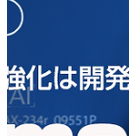
演について 脆弱性診断の需要が高まる一方で、「主要サイトだけ年
１回は外部診断しているが、他のサイトは手が付けられない」状況に
なっていませんか？本セミナーでは、外部診断／内製化／ハイブリッ
ド、それぞれの診断スタイルがもつメリット・デメリットを比較して
「自社にとって最適な診断スタイルは何か」を考えていきます。外部
診断への依存から脱却した企業では組織・体制・業務にどのような変
化があったのか、実際の顧客事例をご紹介しながら、人員・予算など
のリソース最適化とWebセキュリティ強化を両立するヒントをご提供
します。 タイトル 脆弱性診断に「ハイブリッド」という選択肢を 事
例に学ぶ、リソース最適化＆セキュリティ強化の両立手法 日時 2026
年3月17日（火）11:40～12:10 講師 株式会社エーアイセキュリティ
ラボ 事業企画部ディレクタ