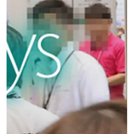
みはありませんか？ 脆弱性診断の内製化を成功させる上で、診断ツ
ール選びは重要なカギを握ります。ですが、多くのご担当者様は「ど
のツールを選べばいいのかわからない」とお悩みではないでしょう
か。ツール選びでは、単にコストを抑えるだけではなく、精度や操作
性、運用のしやすさを含め、自社の体制や目的に合ったものを見極め
ることが大切です。しかし、資料を見比べるだけではなかなか「違
い」がわからないのが現状です。 ◆実際に操作して生じる疑問点を
セキュリティの専門家に相談できる 本セミナーでは、内製化の最新
事情やツールの違いを解説したうえで、Web診断ツール
「AeyeScan」を実際に操作いただけます。操作を通じて生じた疑問
や不安は、セキュリティエンジニアとして豊富な経験を持つ当社関根
に、その場で直接ご質問・ご相談が可能です。 「内製化を成功させ
たい」「ツールが自社に合うか