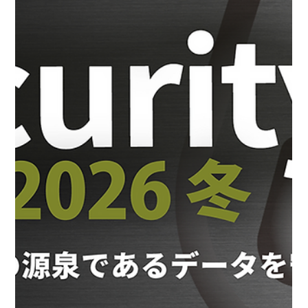
2月20日
イベント
【イベント】2026年3月6日（金）開催、SBクリエイテ
ィブ株式会社（ビジネス＋IT）主催「生成AI Forum / AI
エージェント Forum 2026 冬」に出展・登壇します
株式会社エーアイセキュリティラボは、2026年3月6日（金）に開催
される、SBクリエイティブ株式会社（ビジネス＋IT）主催イベント
「 生成AI Forum / AI エージェント Forum 2026 冬 」に出展・登壇し
ます。 サイバー攻撃が巧妙化する現代において、Webアプリを安全
に提供するためには脆弱性診断が欠かせません。高度な診断を継続的
に実施するためには専門人材が必要ですが、人手不足で踏み出せない
というケースも。 生成AIを活用する「AeyeScan」では診断の設定か
ら巡回・スキャン、レポート作成までを大幅に自動化できます。ブー
スでは、生成AIを活用した脆弱性診断を体感いただけますので、ぜひ
お立ち寄りください。 さらに、リアルセミナーにも登壇しますの
で、ぜひご参加いただければ幸いです。皆さまのご来場を、心よりお
待ちしております。 ■株式会社エーアイセキュリティラボの講演につ
いて AIを事業に組み込むAX時代においては、セキュリティにもAI活
用が欠かせません。本セッションでは、攻撃前提でのサイバーレジリ
エンス強化に向け、IT資産の可視化と