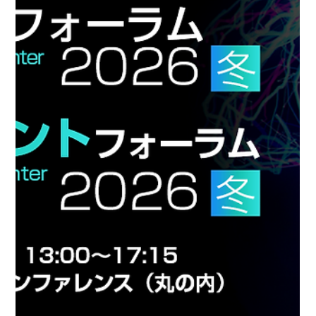
いブランドへ～顧客を守る＆真の信頼を構築するリスク対策・2026
年版～ 」を開催します。 サイバー攻撃の高度化、ランサムウェアに
よる出荷停止、巧妙化する決済不正―― 2025年から続く大規模なシ
ステム障害や情報漏えいのニュースは、EC・デジタルチャネルを持
つ企業にとって「想定外のリスク」がもはや日常の脅威であることを
証明しました。 一度のシステム停止やセキュリティ事故は、目に見
える売上損失以上に、長年築き上げた「ブランドの信頼」を瞬時に失
墜させます。逆に言えば、2026年の今、盤石なリスク対策を講じる
ことは、顧客を不安から守り、競合他社と差異化するための「真の信
頼構築」に直結します。 本セミナーでは、ECプラットフォーム、決
済、不正対策、WebセキュリティというEC事業を支える4つの重要領
域を横断し、各分野の専門企業が具体的事例とともに徹底解説しま
す。 ・相次ぐサイバーリスクに対しECが最優先で着手すべきこと...