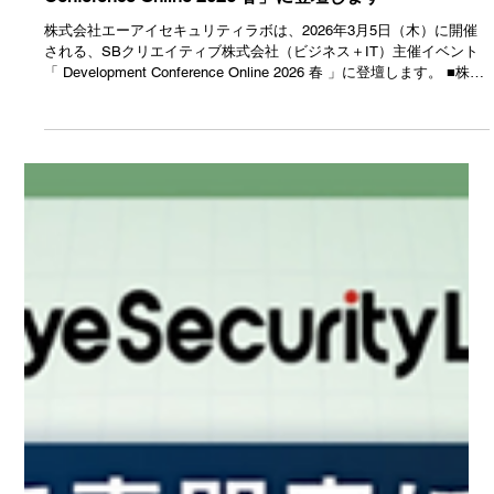
2月25日
イベント
【イベント】2026年3月5日（木）開催、SBクリエイテ
ィブ株式会社（ビジネス＋IT）主催「Development
Conference Online 2026 春」に登壇します
株式会社エーアイセキュリティラボは、2026年3月5日（木）に開催
される、SBクリエイティブ株式会社（ビジネス＋IT）主催イベント
「 Development Conference Online 2026 春 」に登壇します。 ■株式
会社エーアイセキュリティラボの講演について 開発終盤でまとめて
セキュリティ診断対応を行う従来の手法では、手戻りやリリース遅延
を招きがちです。そこで、セキュリティ診断を開発の上流に組み込む
「シフトレフト」が注目されています。本講演では、AIを活用した脆
弱性対策により、無理なく「シフトレフト」を実現し、開発スピード
を落とさずに品質を高める方法を、デモを交えて解説します。 タイ
トル AIと進める“開発を止めない”シフトレフト ─品質向上が競争力を
加速する─ 日時 2026年3月5日（木）14:50～15:20 講師 株式会社エ
ーアイセキュリティラボ 執行役員 兼 CX本部長 関根 鉄平 ■イベン
ト概要 Development Conferenceは、最新技術や開発手法に関心を持
つエンジニア・開発者向けのオンラインイベントです