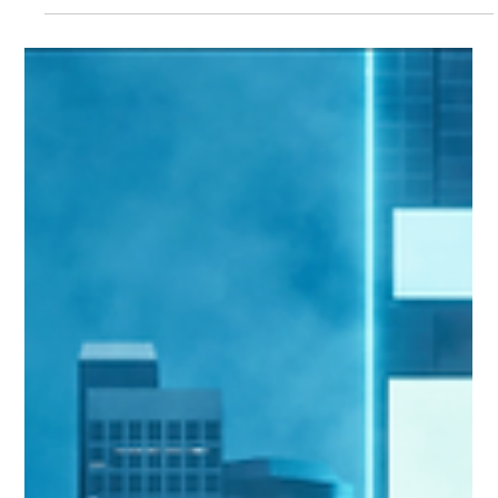
Security Days Spring 2026 Tokyo 」に出展・登壇します。 サイバ
ー攻撃が巧妙化する現代において、Webサイトを安全に提供するため
には脆弱性診断が欠かせません。高度な診断を継続的に実施するため
には専門人材が必要ですが、人手不足で踏み出せないというケース
も。 AIとRPAを活用する「AeyeScan」では診断の設定から巡回・ス
キャン、レポート作成までを大幅に自動化できます。ブースでは生成
AIを用いた診断も体感いただけます。ぜひお立ち寄りください。 さ
らに、リアルセミナーにも登壇しますので、ぜひご参加いただければ
幸いです。皆さまのご来場を、心よりお待ちしております。 ■株式会
社エーアイセキュリティラボの講演について タイトル 誰でも簡単に
プロさながらの脆弱性診断ができる、 AeyeScanハンズオンセミナー
日時 2026年3月24日（火）12:00～13:00 講師 株式会社エーアイセキ
ュ