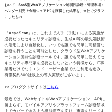
おいて、SaaS型Webアプリケーション脆弱性診断・管理市場：
ベンダー別売上金額シェア1位を獲得した結果を、当社でグラフ
にしたもの
『AeyeScan』は、これまで人手（手動）による実施が
必要だったセキュリティ診断を、生成AI等の最先端技術
の活用により自動化し、いつでも誰でも簡単に高精度な
診断を行うことを可能とした、クラウド型Webアプリケ
ーション脆弱性診断ツールです。誰でも簡単に使えてセ
キュリティ専門家を必要としないという特徴から、IT事
業者だけでなくエンドユーザー企業でのご利用も進み、
有償契約300社以上の導入実績がございます。
>> プロダクトサイトは
こちら
最近では、WebサイトやWebアプリケーション、APIに
留まらず、モバイルアプリやプラットフォーム診断領域
までカバーできるよう機能拡充を図り、市場をリードす