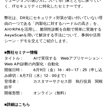
リューションの選び方について専門家とともに探ってい
く、ITセキュリティに特化したセミナーです。
弊社は、DX化にセキュリティ対策が追い付いていない理
由の一つである「内製化に対するハードルの高さ」を、
AIやRPAを活用し、脆弱性診断を自動で簡単に実施する
AeyeScanを用いて解決する手法について、事例や活用
シーン・デモを交えてご紹介します。
■弊社セミナー情報
タイトル：	AIで実現する　Webアプリケーション・
Web API診断の内製化・自動化
開催日時：	6月9日（金）16：45～17：25（申し込
み締切：6月7日（水）12：00まで）
登壇者：		カスタマーサクセス部　執行役員　関根 
鉄平
開催形態：	オンライン（無料）
■詳細はこちら